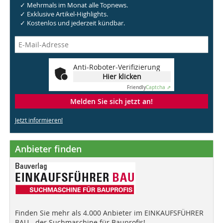
✓ Mehrmals im Monat alle Topnews.
✓ Exklusive Artikel-Highlights.
✓ Kostenlos und jederzeit kündbar.
Anti-Roboter-Verifizierung
Hier klicken
Friendly
Captcha ⇗
Melden Sie sich jetzt an!
Jetzt informieren!
Anbieter finden
Finden Sie mehr als 4.000 Anbieter im EINKAUFSFÜHRER
BAU - der Suchmaschine für Bauprofis!