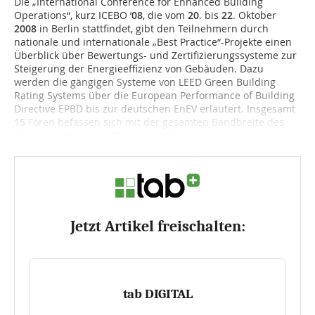
Die „International Conference for Enhanced Building
Operations“, kurz ICEBO ’
08
, die vom
20
. bis
22
. Oktober
2008
in Berlin stattfindet, gibt den Teilnehmern durch
nationale und internationale „Best Practice“-Projekte einen
Überblick über Bewertungs- und Zertifizierungssysteme zur
Steigerung der Energieeffizienz von Gebäuden. Dazu
werden die gängigen Systeme von LEED Green Building
Rating Systems über die European Performance of Building
Directive EPBD bis zur deutschen EnEV erläutert. Insgesamt
15
Foren befassen sich mit der gesamten Bandbreite des
Bauens in Form von Themen von A wie...
Jetzt Artikel freischalten:
tab DIGITAL