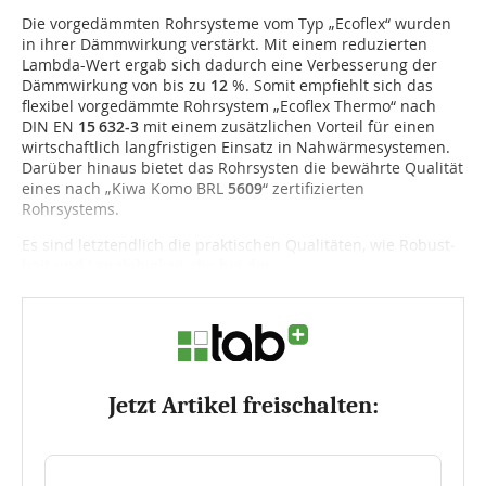
Die vorgedämmten Rohrsysteme vom Typ „Ecoflex“ wurden
in ihrer Dämmwirkung verstärkt. Mit einem reduzierten
Lambda-Wert ergab sich dadurch eine Verbesserung der
Dämmwirkung von bis zu
12
%. Somit empfiehlt sich das
flexibel vorgedämmte Rohrsystem „Ecoflex Thermo“ nach
DIN EN
15 632-3
mit einem zusätzlichen Vorteil für einen
wirtschaftlich langfristigen Einsatz in Nahwärmesystemen.
Darüber hinaus bietet das Rohrsysten die bewährte Qualität
eines nach „Kiwa Komo BRL
5609
“ zertifizierten
Rohrsystems.
Es sind letztendlich die praktischen Qualitäten, wie Robust­
heit und Langlebigkeit, die bei der...
Jetzt Artikel freischalten: