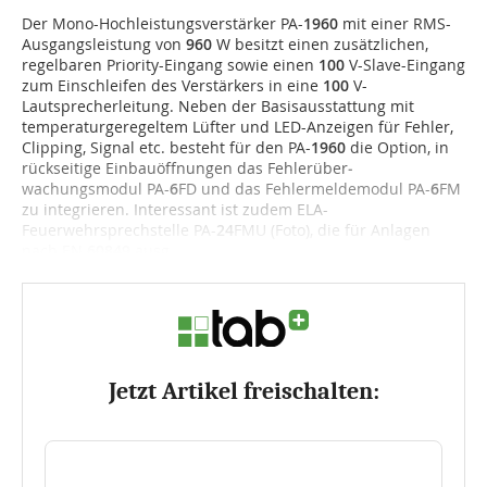
Der Mono-Hochleistungsverstärker PA-
1960
mit einer RMS-
Ausgangsleistung von
960
W besitzt einen zusätzlichen,
regelbaren Priority-Eingang sowie einen
100
V-Slave-Eingang
zum Einschleifen des Verstärkers in eine
100
V-
Lautsprecherleitung. Neben der Basisausstattung mit
tempe­ra­turgeregeltem Lüfter und LED-Anzeigen für Fehler,
Clipping, Signal etc. besteht für den PA-
1960
die Option, in
rückseitige Einbauöffnungen das Fehlerüber­
wachungsmodul PA-
6
FD und das Fehlermeldemodul PA-
6
FM
zu integrieren. Interessant ist zudem ELA-
Feuerwehrsprechstelle PA-
24
FMU (Foto), die für Anlagen
nach EN
60849
ausg...
Jetzt Artikel freischalten: