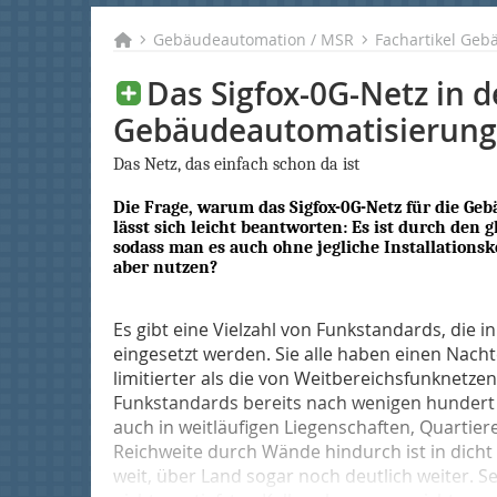
Gebäudeautomation / MSR
Fachartikel Ge
Das Sigfox-0G-Netz in d
Gebäudeautomatisierung
Das Netz, das einfach schon da ist
Die Frage, warum das Sigfox-0G-Netz für die Geb
lässt sich leicht beantworten: Es ist durch den
sodass man es auch ohne jegliche Installation
aber nutzen?
Es gibt eine Vielzahl von Funkstandards, die
eingesetzt werden. Sie alle haben einen Nachtei
limitierter als die von Weitbereichsfunknetz
Funkstandards bereits nach wenigen hundert
auch in weitläufigen Liegenschaften, Quartie
Reichweite durch Wände hindurch ist in dicht
weit, über Land sogar noch deutlich weiter. S