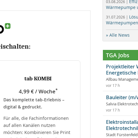
Effi
03.08.2026 |
Wärmepumpe un
Lös
31.07.2026 |
Wärmepumpen f
» Alle News
eischalten:
TGA Jobs
Projektleite
Energetische
tab KOMBI
Allbau Manageme
vor 17 h
*
4,99 € / Woche
Bauleiter (m/
Das komplette tab-Erlebnis –
Salvia Elektrote
digital & gedruckt.
vor 17 h
Für alle, die Fachinformationen
Elektroinstal
auf allen Kanälen nutzen
Elektrotechni
möchten: Kombinieren Sie Print
Stadt Fürstenfel