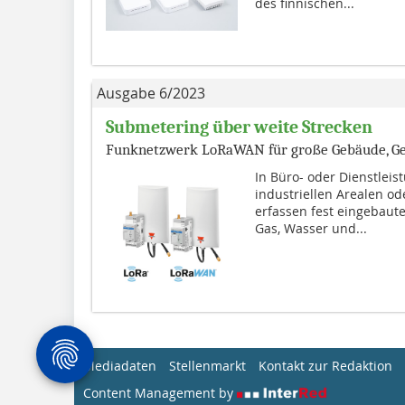
des finnischen...
Ausgabe 6/2023
Submetering über weite Strecken
Funknetzwerk LoRaWAN für große Gebäude, G
In Büro- oder Dienstlei
industriellen Arealen od
erfassen fest eingebaut
Gas, Wasser und...
Mediadaten
Stellenmarkt
Kontakt zur Redaktion
Content Management by