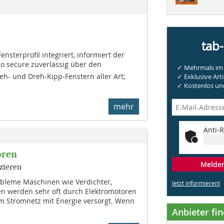
tab
ns­ter­profil integriert, informiert der
o secure zuverlässig über den
✓ Mehrmals im 
h- und Dreh-Kipp-Fens­tern aller Art;
✓ Exklusive Arti
✓ Kostenlos und
mehr
Anti-R
oren
Melden 
zieren
obleme Maschinen wie Verdichter,
Jetzt informieren!
n werden sehr oft durch Elektromotoren
m Stromnetz mit Energie versorgt. Wenn
Anbieter fi