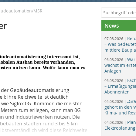
bäudeautomation/MSR
er
News
Ref
07.08.2026 |
– Was bedeutet
mittlere Baupl
äudeautomatisierung interessant ist,
Wär
06.08.2026 |
 globalen Ausbau bereits vorhanden,
wächst im erst
skosten nutzen kann. Wofür kann man es
Anlagen
Fac
06.08.2026 |
– Ermäßigungen
 in der Gebäudeautomatisierung
Abonnenten
l: Ihre Reichweite ist deutlich
„Gr
05.08.2026 |
en wie Sigfox 0G. Kommen die meisten
gehört in den
 Metern zum erliegen, kann man 0G
Klima- und Res
ren und Industriewerken nutzen. Die
Plan
04.08.2026 |
 bebauten Städten rund 3 bis 5 km
Elektroplanung
elbstverständlich wird diese Reichweite