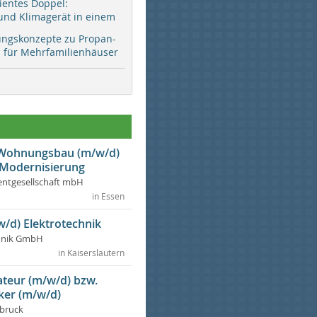
zientes Doppel:
d Klimagerät in einem
ungskonzepte zu Propan-
ür Mehrfamilienhäuser
r Wohnungsbau (m/w/d)
 Modernisierung
ntgesellschaft mbH
in Essen
w/d) Elektrotechnik
chnik GmbH
in Kaiserslautern
lateur (m/w/d) bzw.
ker (m/w/d)
dbruck