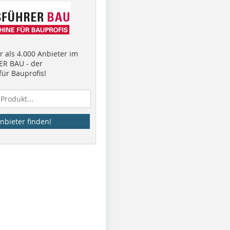
 als 4.000 Anbieter im
R BAU - der
ür Bauprofis!
nbieter finden!