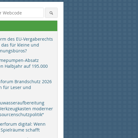
orm des EU-Vergaberechts
 das für kleine und
anungsbüros?
mepumpen-Absatz
en Halbjahr auf 195.000
hforum Brandschutz 2026
 für Leser und
auwasseraufbereitung
 Werkzeugkasten moderner
sourcenschutzpolitik“
erforum digital: Wenn
 Spielräume schafft