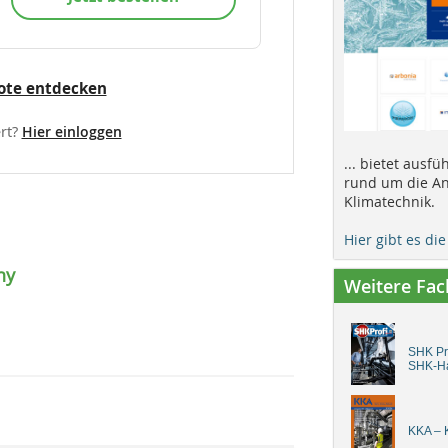
ote entdecken
rt?
Hier einloggen
... bietet ausf
rund um die An
Klimatechnik.
Hier gibt es di
ny
Weitere Fa
SHK Pro
SHK-H
KKA – K