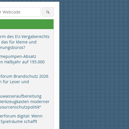
orm des EU-Vergaberechts
 das für kleine und
anungsbüros?
mepumpen-Absatz
en Halbjahr auf 195.000
hforum Brandschutz 2026
 für Leser und
auwasseraufbereitung
 Werkzeugkasten moderner
sourcenschutzpolitik“
erforum digital: Wenn
 Spielräume schafft