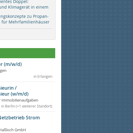
zientes Doppel:
d Klimagerät in einem
ungskonzepte zu Propan-
ür Mehrfamilienhäuser
r (m/w/d)
ngen
in Erlangen
ieurin /
ieur (w/m/d)
r Immobilienaufgaben
in Berlin (+1 weiterer Standort)
Netzbetrieb Strom
Haßloch GmbH