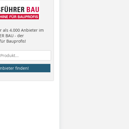
 als 4.000 Anbieter im
R BAU - der
ür Bauprofis!
nbieter finden!