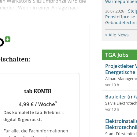
ien Werkstoffs Silizium­bronze wird die
Wärmepumpen f
rmieden. Wenn in einer Anlage nach
Stei
30.07.2026 |
Rohstoffpreise
Gebäudetechni
» Alle News
TGA Jobs
eischalten:
Projektleite
Energetische
Allbau Manageme
vor 10 h
tab KOMBI
Bauleiter (m/
*
4,99 € / Woche
Salvia Elektrote
vor 10 h
Das komplette tab-Erlebnis –
digital & gedruckt.
Elektroinstal
Elektrotechni
Für alle, die Fachinformationen
Stadt Fürstenfel