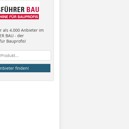
 als 4.000 Anbieter im
R BAU - der
ür Bauprofis!
nbieter finden!