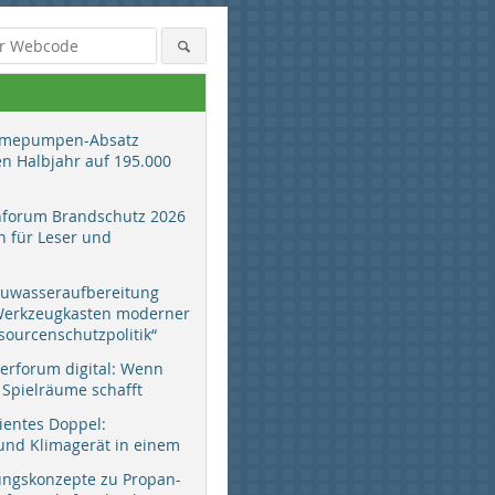
mepumpen-Absatz
en Halbjahr auf 195.000
hforum Brandschutz 2026
 für Leser und
auwasseraufbereitung
 Werkzeugkasten moderner
sourcenschutzpolitik“
erforum digital: Wenn
 Spielräume schafft
zientes Doppel:
d Klimagerät in einem
ungskonzepte zu Propan-