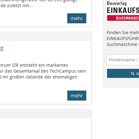
e zuletzt mit...
mehr
Finden Sie mehr
EINKAUFSFÜHRE
Suchmaschine f
rg
trum IZR entsteht ein markantes
ür das Gesamtareal des TechCampus sein
A
00 m² großen Gelände der ehemaligen
mehr