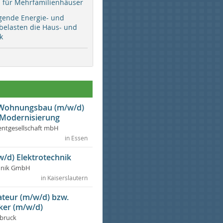
ür Mehrfamilienhäuser
gende Energie- und
 belasten die Haus- und
k
r Wohnungsbau (m/w/d)
 Modernisierung
ntgesellschaft mbH
in Essen
w/d) Elektrotechnik
chnik GmbH
in Kaiserslautern
lateur (m/w/d) bzw.
ker (m/w/d)
dbruck