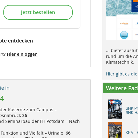
Jetzt bestellen
ote entdecken
... bietet ausf
rt?
Hier einloggen
rund um die An
Klimatechnik.
Hier gibt es di
e in
Weitere Fa
14
SHK Pro
 der Kaserne zum Campus –
SHK-H
Osnabrück
36
und Seminarbau der FH Potsdam – Nach
 Funktion und Vielfalt – Urinale
66
KKA – K