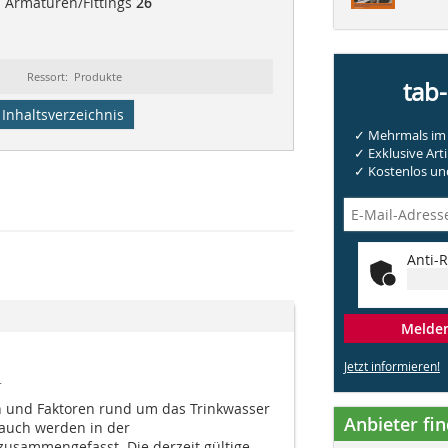
| Armaturen/Fittings
26
Ressort: Produkte
tab
Inhaltsverzeichnis
✓ Mehrmals im 
✓ Exklusive Arti
✓ Kostenlos und
Anti-R
Melden 
Jetzt informieren!
1
n und Faktoren rund um das Trinkwasser
Anbieter fi
auch werden in der
usammengefasst. Die derzeit gültige