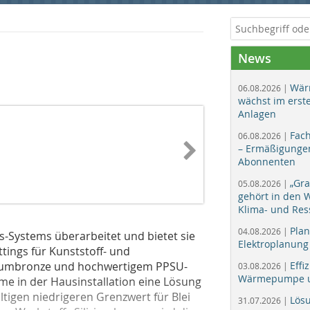
News
Wär
06.08.2026 |
wächst im erst
Anlagen
Fac
06.08.2026 |
– Ermäßigungen
Abonnenten
„Gr
05.08.2026 |
gehört in den
Klima- und Res
Plan
04.08.2026 |
ss-Systems überarbeitet und bietet sie
Elektroplanung
ttings für Kunststoff- und
liziumbronze und hochwertigem PPSU-
Effi
03.08.2026 |
Wärmepumpe un
me in der Hausinstallation eine Lösung
igen niedrigeren Grenzwert für Blei
Lös
31.07.2026 |