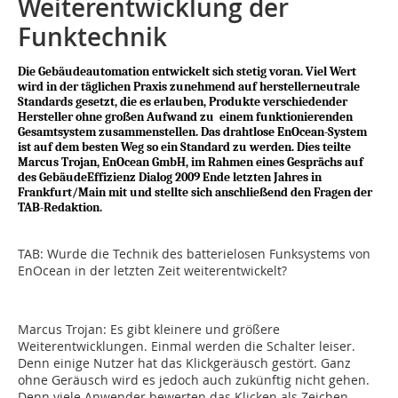
Weiterentwicklung der
Funktechnik
Die Gebäudeautomation entwickelt sich stetig voran. Viel Wert
wird in der täglichen Praxis zunehmend auf herstellerneutrale
Standards gesetzt, die es erlauben, Produkte verschiedender
Hersteller ohne großen Aufwand zu einem funktionierenden
Gesamtsystem zusammenstellen. Das drahtlose EnOcean-System
ist auf dem besten Weg so ein Standard zu werden. Dies teilte
Marcus Trojan, EnOcean GmbH, im Rahmen eines Gesprächs auf
des GebäudeEffizienz Dialog 2009 Ende letzten Jahres in
Frankfurt/Main mit und stellte sich anschließend den Fragen der
TAB-Redaktion.
TAB: Wurde die Technik des batterielosen Funksystems von
EnOcean in der letzten Zeit weiterentwickelt?
Marcus Trojan: Es gibt kleinere und größere
Weiterentwicklungen. Einmal werden die Schalter leiser.
Denn einige Nutzer hat das Klickgeräusch gestört. Ganz
ohne Geräusch wird es jedoch auch zukünftig nicht gehen.
Denn viele Anwender bewerten das Klicken als Zeichen