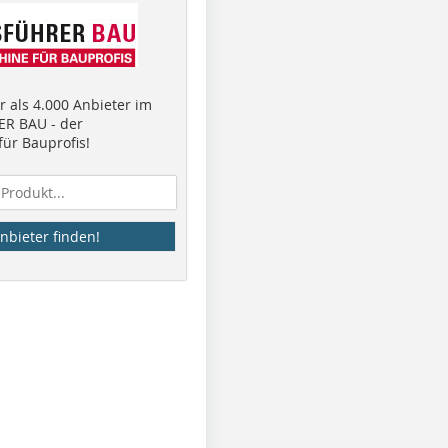
 als 4.000 Anbieter im
R BAU - der
ür Bauprofis!
nbieter finden!