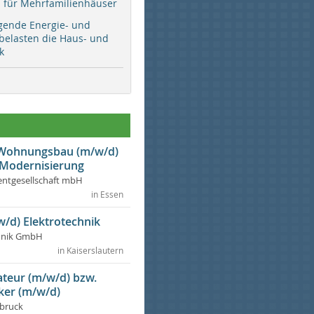
ür Mehrfamilienhäuser
gende Energie- und
 belasten die Haus- und
k
r Wohnungsbau (m/w/d)
 Modernisierung
ntgesellschaft mbH
in Essen
w/d) Elektrotechnik
chnik GmbH
in Kaiserslautern
lateur (m/w/d) bzw.
ker (m/w/d)
dbruck