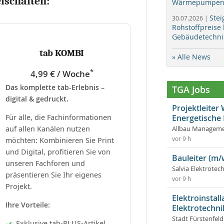
eischalten:
Wärmepumpen f
Stei
30.07.2026 |
Rohstoffpreise
Gebäudetechni
tab KOMBI
» Alle News
*
4,99 € / Woche
Das komplette tab-Erlebnis –
TGA Jobs
digital & gedruckt.
Projektleite
Für alle, die Fachinformationen
Energetische
auf allen Kanälen nutzen
Allbau Manageme
vor 9 h
möchten: Kombinieren Sie Print
und Digital, profitieren Sie von
Bauleiter (m/
unseren Fachforen und
Salvia Elektrote
präsentieren Sie Ihr eigenes
vor 9 h
Projekt.
Elektroinstal
Ihre Vorteile:
Elektrotechni
Stadt Fürstenfel
Exklusive tab-PLUS-Artikel