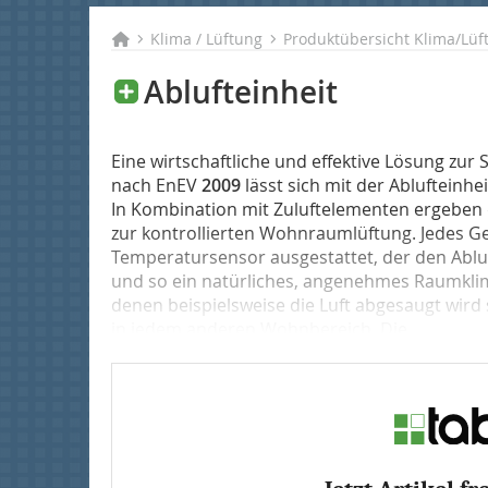
Klima / Lüftung
Produktübersicht Klima/Lüf
Ablufteinheit
Eine wirtschaftliche und effektive Lösung zur
nach EnEV
2009
lässt sich mit der Ablufteinhei
In Kombination mit Zuluftelementen ergeben
zur kontrollierten Wohnraumlüftung. Jedes Ge
Temperatursensor ausgestattet, der den Abl
und so ein natürliches, angenehmes Raumklim
denen beispielsweise die Luft abgesaugt wird
in jedem anderen Wohnbereich. Die...