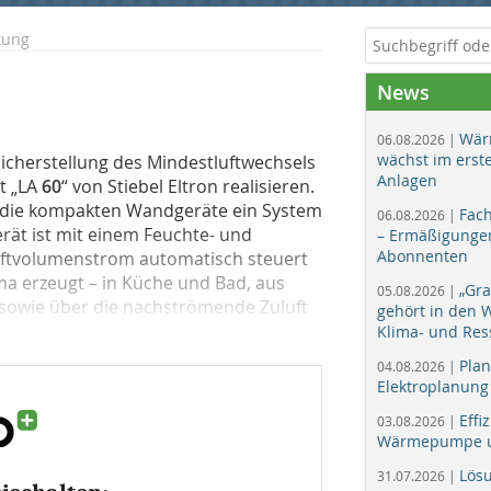
tung
News
Wär
06.08.2026 |
wächst im erst
 Sicherstellung des Mindestluftwechsels
Anlagen
t „LA
60
“ von Stiebel Eltron realisieren.
 die kompakten Wandgeräte ein System
Fac
06.08.2026 |
rät ist mit einem Feuchte- und
– Ermäßigungen
Abonnenten
uftvolumenstrom automatisch steuert
a erzeugt – in Küche und Bad, aus
„Gr
05.08.2026 |
 sowie über die nachströmende Zuluft
gehört in den
Klima- und Res
Plan
04.08.2026 |
Elektroplanung
Effi
03.08.2026 |
Wärmepumpe un
Lös
31.07.2026 |