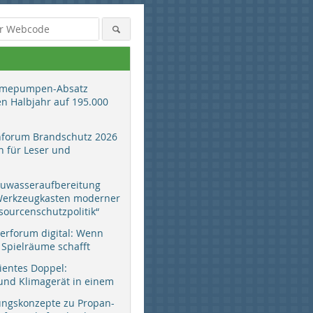
mepumpen-Absatz
en Halbjahr auf 195.000
hforum Brandschutz 2026
 für Leser und
auwasseraufbereitung
 Werkzeugkasten moderner
sourcenschutzpolitik“
erforum digital: Wenn
 Spielräume schafft
zientes Doppel:
d Klimagerät in einem
ungskonzepte zu Propan-