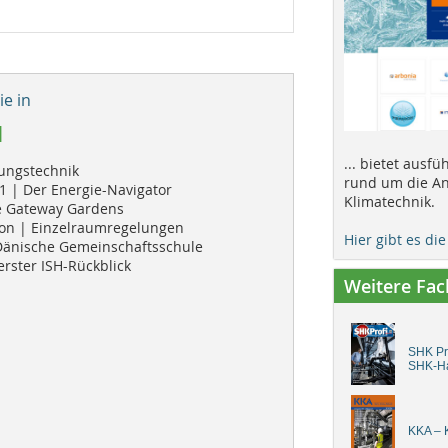
e in
1
... bietet ausf
tungstechnik
rund um die An
 | Der Energie-Navigator
Klimatechnik.
ie Gateway Gardens
n | Einzelraumregelungen
Hier gibt es di
Dänische Gemeinschaftsschule
erster ISH-Rückblick
Weitere Fa
SHK Pro
SHK-H
KKA – K