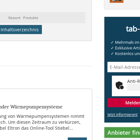
Ressort: Produkte
tab
Inhaltsverzeichnis
✓ Mehrmals im 
✓ Exklusive Arti
✓ Kostenlos und
Anti-R
Melden 
sender Wärmepumpensysteme
Jetzt informieren!
egung von Wärmepumpensystemen nimmt
ruch. Um diesen Zeitraum zu verkürzen,
bel Eltron das Online-Tool Stiebel...
Anbieter fi