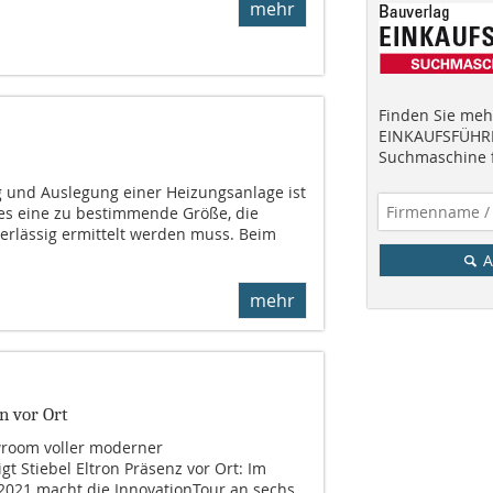
mehr
Finden Sie mehr
EINKAUFSFÜHRE
Suchmaschine f
 und Auslegung einer Heizungsanlage ist
es eine zu bestimmende Größe, die
erlässig ermittelt werden muss. Beim
A
mehr
n vor Ort
room voller moderner
t Stiebel Eltron Präsenz vor Ort: Im
021 macht die InnovationTour an sechs