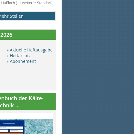
n Haßloch (+1 weiterer Standort)
Mehr Stellen
/2026
» Aktuelle Heftausgabe
» Heftarchiv
» Abonnement
nbuch der Kälte-
hnik ...