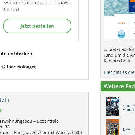
*259,48 € bei jährlicher Zahlung inkl. MwSt.
& Versand
Jetzt bestellen
... bietet ausf
ote entdecken
rund um die An
Klimatechnik.
rt?
Hier einloggen
Hier gibt es di
Weitere Fa
e in
SHK Pro
6
SHK-H
sswohnungsbau – Dezentrale
en
38
KKA – K
ruhe – Energiespeicher mit Wärme-Kälte-