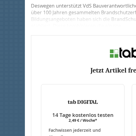
Deswegen unterstützt VdS Bauverantwortliche
über 100 Jahren gesammelten Brandschutzerf
Bildungsangeboten haben sich die
BrandSchut
etabliert. Diese kombinieren die einzige...
Jetzt Artikel fr
tab DIGITAL
14 Tage kostenlos testen
2,49 € / Woche*
Fachwissen jederzeit und