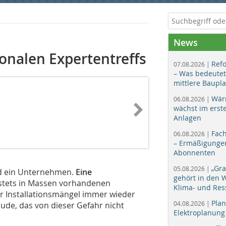
News
ionalen Expertentreffs
Ref
07.08.2026 |
– Was bedeutet
mittlere Baupl
Wär
06.08.2026 |
wächst im erst
Anlagen
Fac
06.08.2026 |
– Ermäßigungen
Abonnenten
„Gr
05.08.2026 |
and ein Unternehmen.
Eine
gehört in den
 stets in Massen vorhandenen
Klima- und Res
r Installationsmängel immer wieder
Plan
04.08.2026 |
ude, das von dieser Gefahr nicht
Elektroplanung