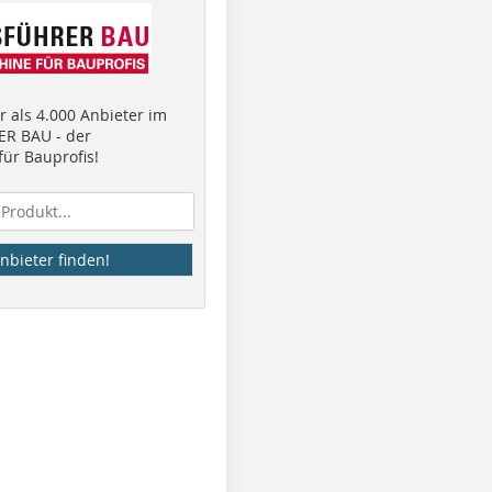
 als 4.000 Anbieter im
R BAU - der
ür Bauprofis!
nbieter finden!