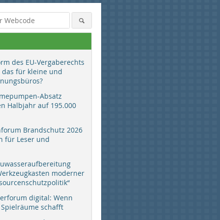
orm des EU-Vergaberechts
 das für kleine und
anungsbüros?
mepumpen-Absatz
en Halbjahr auf 195.000
hforum Brandschutz 2026
 für Leser und
auwasseraufbereitung
 Werkzeugkasten moderner
sourcenschutzpolitik“
erforum digital: Wenn
 Spielräume schafft