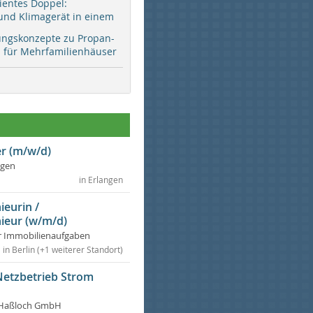
zientes Doppel:
d Klimagerät in einem
ungskonzepte zu Propan-
ür Mehrfamilienhäuser
r (m/w/d)
ngen
in Erlangen
ieurin /
ieur (w/m/d)
r Immobilienaufgaben
in Berlin (+1 weiterer Standort)
Netzbetrieb Strom
Haßloch GmbH