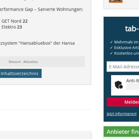
Performance Gap – Sanierte Wohnungen:
 | GET Nord
22
tab
 Elektro
23
✓ Mehrmals im 
zsystem "Hansabluebox" der Hansa
✓ Exklusive Arti
✓ Kostenlos und
Ressort: Aktuelles
Inhaltsverzeichnis
Anti-R
Melden 
Jetzt informieren!
Anbieter fi