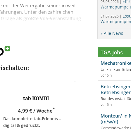
Effi
03.08.2026 |
 mit der Weitergabe seiner in weit
Wärmepumpe un
ahrungen. Unter den zahlreichen
Lös
31.07.2026 |
zTage als größte VdS-Veranstaltung
Wärmepumpen f
» Alle News
TGA Jobs
Mechatronike
eischalten:
Uniklinikum Erla
vor 6 h
Betriebsingen
Betriebsingen
tab KOMBI
Bundesanstalt fü
vor 6 h
*
4,99 € / Woche
Monteur/-in 
Das komplette tab-Erlebnis –
(m/w/d)
digital & gedruckt.
Gemeindewerke 