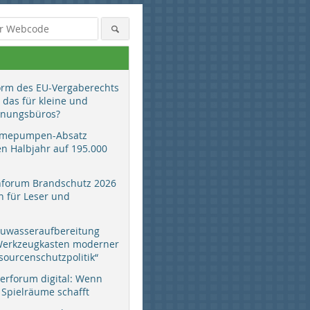
orm des EU-Vergaberechts
 das für kleine und
anungsbüros?
mepumpen-Absatz
en Halbjahr auf 195.000
hforum Brandschutz 2026
 für Leser und
auwasseraufbereitung
 Werkzeugkasten moderner
sourcenschutzpolitik“
erforum digital: Wenn
 Spielräume schafft