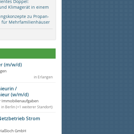
zientes Doppel:
d Klimagerät in einem
ungskonzepte zu Propan-
ür Mehrfamilienhäuser
r (m/w/d)
ngen
in Erlangen
ieurin /
ieur (w/m/d)
r Immobilienaufgaben
in Berlin (+1 weiterer Standort)
Netzbetrieb Strom
Haßloch GmbH