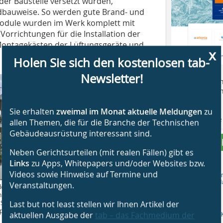
er Baustelle versetzt wurden,
dbauweise. So werden gute Brand- und
module wurden im Werk komplett mit
rrichtungen für die Installation der
 Montagekästen der Lüftungsgeräte und
x
Holen Sie sich den kostenlosen tab-
Newsletter!
... bietet ausf
rund um die An
Klimatechnik.
Sie erhalten
zweimal im Monat aktuelle Meldungen
zu
Hier gibt es di
allen Themen, die für die Branche der Technischen
Gebäudeausrüstung interessant sind.
Weitere Fa
Neben Gerichtsurteilen (mit realen Fällen) gibt es
Links
zu Apps, Whitepapers und/oder Websites bzw.
Videos sowie Hinweise auf Termine und
SHK Pro
SHK-H
Veranstaltungen.
der Konzeption der Wohnanlage stand der
haltigkeitsaspekt an erster Stelle.
: Sigurd Steinprinz, Düsseldorf / ACMS Architekten,
Last but not least stellen wir Ihnen Artikel der
ertal
aktuellen Ausgabe der
tab – das Fachmedium der
KKA – K