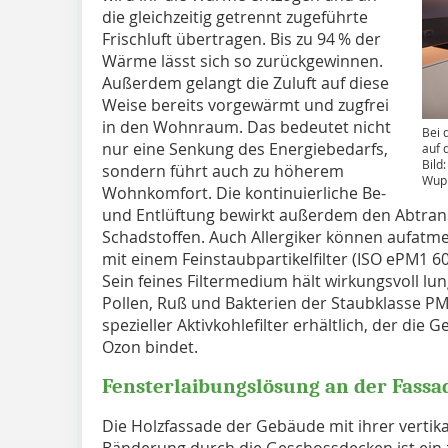
die gleichzeitig getrennt zugeführte
Frischluft übertragen. Bis zu 94 % der
Wärme lässt sich so zurückgewinnen.
Außerdem gelangt die Zuluft auf diese
Weise bereits vorgewärmt und zugfrei
in den Wohnraum. Das bedeutet nicht
Bei 
nur eine Senkung des Energiebedarfs,
auf 
Bild
sondern führt auch zu höherem
Wupp
Wohnkomfort. Die kontinuierliche Be-
und Entlüftung bewirkt außerdem den Abtran
Schadstoffen. Auch Allergiker können aufatme
mit einem Feinstaubpartikelfilter (ISO ePM1 60
Sein feines Filtermedium hält wirkungsvoll lu
Pollen, Ruß und Bakterien der Staubklasse PM
spezieller Aktivkohlefilter erhältlich, der di
Ozon bindet.
Fensterlaibungslösung an der ­Fass
Die Holzfassade der Gebäude mit ihrer vertika