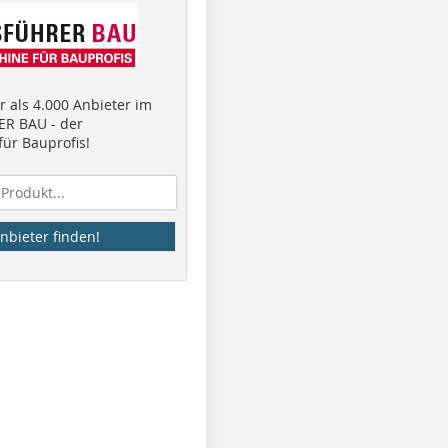
 als 4.000 Anbieter im
R BAU - der
ür Bauprofis!
nbieter finden!