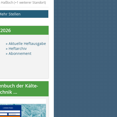
n Haßloch (+1 weiterer Standort)
Mehr Stellen
/2026
» Aktuelle Heftausgabe
» Heftarchiv
» Abonnement
nbuch der Kälte-
hnik ...