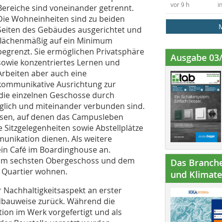
vor 9 h
i
Bereiche sind voneinander getrennt.
Die Wohneinheiten sind zu beiden
Seiten des Gebäudes ausgerichtet und
flächenmäßig auf ein Minimum
begrenzt. Sie ermöglichen Privatsphäre
Ausgabe 03
sowie konzentriertes Lernen und
Arbeiten aber auch eine
kommunikative Ausrichtung zur
 die einzelnen Geschosse durch
lich und miteinander verbunden sind.
assen, auf denen das Campusleben
e Sitzgelegenheiten sowie Abstellplätze
munikation dienen. Als weitere
 ein Café im Boardinghouse an.
se im sechsten Obergeschoss und dem
Das Branche
im Quartier wohnen.
und Klimatec
 Nachhaltigkeitsaspekt an erster
ridbauweise zurück. Während die
ion im Werk vorgefertigt und als