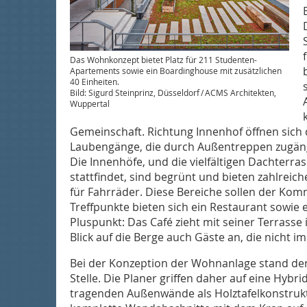
Das Wohnkonzept bietet Platz für 211 Studenten-
Apartements sowie ein Boardinghouse mit zusätzlichen
40 Einheiten.
Bild: Sigurd Steinprinz, Düsseldorf / ACMS Architekten,
Wuppertal
Gemeinschaft. Richtung Innenhof öffnen sich
Laubengänge, die durch Außentreppen zugäng
Die Innenhöfe, und die vielfältigen Dachterr
stattfindet, sind begrünt und bieten zahlreich
für Fahrräder. Diese Bereiche sollen der Kom
Treffpunkte bieten sich ein Restaurant sowie
Pluspunkt: Das Café zieht mit seiner Terras
Blick auf die Berge auch Gäste an, die nicht 
Bei der Konzeption der Wohnanlage stand der
Stelle. Die Planer griffen daher auf eine Hyb
tragenden Außenwände als Holztafelkonstrukt