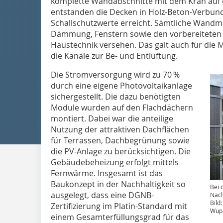
komplette Wandabschnitte mit dem Kran auf d
entstanden die Decken in Holz-Beton-Verbun
Schallschutzwerte erreicht. Sämtliche Wand
Dämmung, Fenstern sowie den vorbereiteten Vo
Haustechnik versehen. Das galt auch für die
die Kanäle zur Be- und Entlüftung.
Die Stromversorgung wird zu 70 %
durch eine eigene Photovoltaikanlage
sichergestellt. Die dazu benötigten
Module wurden auf den Flachdächern
montiert. Dabei war die anteilige
Nutzung der attraktiven Dachflächen
für Terrassen, Dachbegrünung sowie
die PV-Anlage zu berücksichtigen. Die
Gebäudebeheizung erfolgt mittels
Fernwärme. Insgesamt ist das
Baukonzept in der Nachhaltigkeit so
Bei 
ausgelegt, dass eine DGNB-
Nach
Bild
Zertifizierung im Platin-Standard mit
Wupp
einem Gesamterfüllungsgrad für das