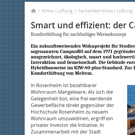
Klima / Lüftung
Fachartikel Klima / Lüftung
Smart und effizient: de
Komfortlüftung für nachhaltiges Wärmekonzept
Ein zukunftsweisendes Wohnprojekt für Studie
sogenannten CampusRO auf dem 1971 gegründet
ausgezeichnet, ökologisch, smart und hochwertig
Interaktion und Gemeinschaft. Die Gebäude ents
Hybridbauweise im KfW-40-plus-Standard. Zur 
Komfortlüftung von Meltem.
In Rosenheim ist bezahlbarer
Wohnraum Mangelware. Als sich die
Gelegenheit bot, eine frei werdende
Gewerbefläche direkt gegenüber der
Hochschule Rosenheim zu neuem
Wohnraum umzuwidmen, ergriff ein
privater Investor die Initiative. In
Zusammenarbeit mit der Stadt