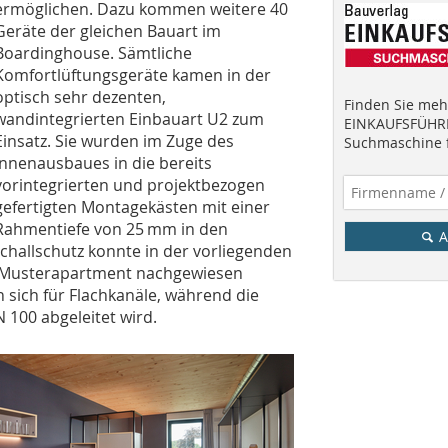
ermöglichen. Dazu kommen weitere 40
Geräte der gleichen Bauart im
Boardinghouse. Sämtliche
Komfortlüftungsgeräte kamen in der
optisch sehr dezenten,
Finden Sie mehr
wandintegrierten Einbauart U2 zum
EINKAUFSFÜHRE
Einsatz. Sie wurden im Zuge des
Suchmaschine f
Innenausbaues in die bereits
vorintegrierten und projektbezogen
gefertigten Montagekästen mit einer
Rahmentiefe von 25 mm in den
A
hallschutz konnte in der vorliegenden
 Musterapartment nachgewiesen
 sich für Flachkanäle, während die
 100 abgeleitet wird.