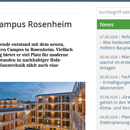
r Campus Rosenheim
News
Ref
07.08.2026 |
– Was bedeutet
rende entstand mit dem neuen,
mittlere Baupl
en Campus in Rosenheim. Vielfach
 bietet er viel Platz für moderne
Wär
06.08.2026 |
tanden in nachhaltiger Holz-
wächst im erst
Haustechnik zählt auch eine
Anlagen
Fac
06.08.2026 |
– Ermäßigungen
Abonnenten
„Gr
05.08.2026 |
gehört in den
Klima- und Res
Plan
04.08.2026 |
Elektroplanung