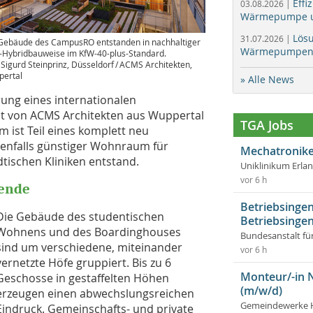
Effi
03.08.2026 |
Wärmepumpe un
Lös
31.07.2026 |
Gebäude des CampusRO entstanden in nachhaltiger
Wärmepumpen f
-Hybridbauweise im KfW-40-plus-Standard.
: Sigurd Steinprinz, Düsseldorf / ACMS Architekten,
ertal
» Alle News
ung eines internationalen
pt von ACMS Architekten aus Wuppertal
TGA Jobs
ist Teil eines komplett neu
benfalls günstiger Wohnraum für
Mechatronike
dtischen Kliniken entstand.
Uniklinikum Erla
vor 6 h
rende
Betriebsingen
Die Gebäude des studentischen
Betriebsingen
Wohnens und des Boardinghouses
Bundesanstalt fü
sind um verschiedene, miteinander
vor 6 h
vernetzte Höfe gruppiert. Bis zu 6
Monteur/-in 
Geschosse in gestaffelten Höhen
(m/w/d)
erzeugen einen ­abwechslungsreichen
Gemeindewerke 
Eindruck. Gemeinschafts- und private