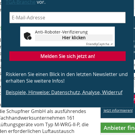
TGA-Branche
vor.
erden konnte. Der Campus Rosenheim
ier Deutschlands mit diesem DGNB-
tab
nnung Teil des Konzepts
Anti-Roboter-Verifizierung
Hier klicken
o (IB) Lackenbauer GmbH geplanten
✓ Mehrmals im 
Friendly
Captcha ⇗
 mit Wärmerückgewinnung. Die
✓ Exklusive Arti
✓ Kostenlos und
umtemperierung genutzt. Der Vorteil
Melden Sie sich jetzt an!
in kontinuierlicher Luftaustausch,
t ausgerüstet werden. In diesem Fall
es Unternehmens Meltem
Riskieren Sie einen Blick in den letzten Newsletter und
Anti-R
rates Gerät eingesetzt wurde. Mithilfe
erhalten Sie weitere Infos!
n Bad (nach DIN 18017-3) die Abluft
Beispiele, Hinweise: Datenschutz, Analyse, Widerruf
Zuluft versorgt.
Melden 
n den drei Gebäuden A bis C installierte
die Schupfner GmbH als ausführendes
Jetzt informieren!
Fachhandwerksunternehmen 161
Lüftungsgeräte vom Typ M-WRG-II-P, die
Anbieter fi
den erforderlichen Luftaustausch