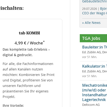
Gebäudetechni
eischalten:
Bjö
29.07.2026 |
CEO der Wago 
» Alle News
tab KOMBI
TGA Jobs
*
4,99 € / Woche
Bauleiter:in 
Das komplette tab-Erlebnis –
Ed. Züblin AG, Dir
digital & gedruckt.
vor 51 Min.
Für alle, die Fachinformationen
Kalkulator:in
auf allen Kanälen nutzen
Ed. Züblin AG, Dir
möchten: Kombinieren Sie Print
vor 51 Min.
und Digital, profitieren Sie von
Mechatroniker
unseren Fachforen und
(m/w/d) oder
präsentieren Sie Ihr eigenes
Instandhaltun
Projekt.
Lagertechnik
Delticom AG
Ihre Vorteile: