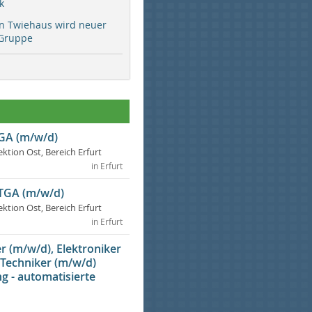
k
rn Twiehaus wird neuer
Gruppe
TGA (m/w/d)
ektion Ost, Bereich Erfurt
in Erfurt
 TGA (m/w/d)
ektion Ost, Bereich Erfurt
in Erfurt
 (m/w/d), Elektroniker
 Techniker (m/w/d)
g - automatisierte