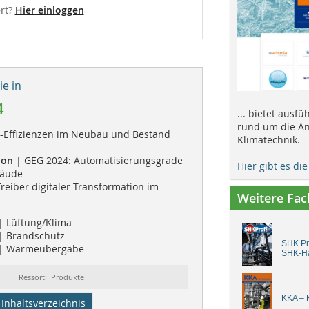
rt?
Hier einloggen
e in
4
... bietet ausf
rund um die An
e-Effizienzen im Neubau und Bestand
Klimatechnik.
ion
| GEG 2024: Automatisierungsgrade
Hier gibt es di
bäude
Treiber digitaler Transformation im
Weitere Fa
| Lüftung/Klima
| Brandschutz
SHK Pro
| Wärmeübergabe
SHK-H
Ressort: Produkte
KKA – K
Inhaltsverzeichnis