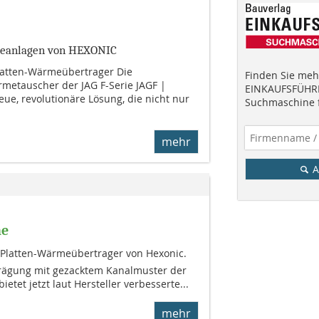
lteanlagen von HEXONIC
Platten-Wärmeübertrager Die
Finden Sie mehr
metauscher der JAG F-Serie JAGF |
EINKAUFSFÜHRE
ue, revolutionäre Lösung, die nicht nur
Suchmaschine f
mehr
A
he
er Platten-Wärmeübertrager von Hexonic.
prägung mit gezacktem Kanalmuster der
tet jetzt laut Hersteller verbesserte...
mehr