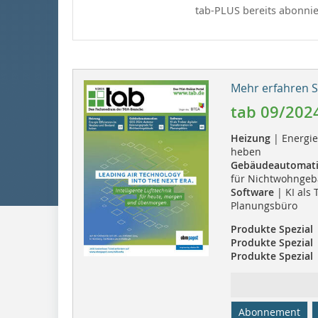
tab-PLUS bereits abonnie
Mehr erfahren Si
tab 09/202
Heizung
| Energi
heben
Gebäudeautomat
für Nichtwohnge
Software
| KI als 
Planungsbüro
Produkte Spezial
Produkte Spezial
Produkte Spezial
Abonnement