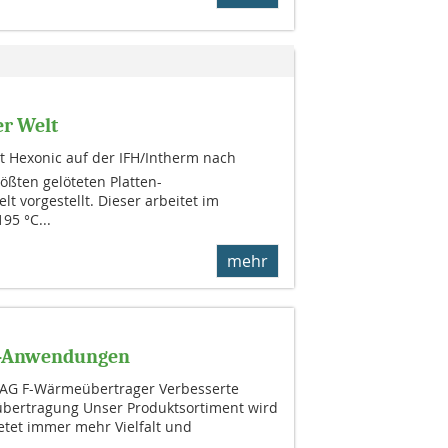
r Welt
at Hexonic auf der IFH/Intherm nach
ßten gelöteten Platten-
 vorgestellt. Dieser arbeitet im
95 °C...
mehr
K-Anwendungen
 JAG F-Wärmeübertrager Verbesserte
übertragung Unser Produktsortiment wird
etet immer mehr Vielfalt und