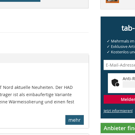
tab
✓ Mehrmals im 
✓ Exklusive Arti
✓ Kostenlos und
Anti-R
T Nord aktuelle Neuheiten. Der HAD
ager ist als einbaufertige Variante
Melden 
 eine Wärmeisolierung und einen fest
Jetzt informieren!
mehr
Anbieter fi