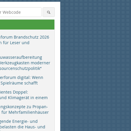
hforum Brandschutz 2026
 für Leser und
auwasseraufbereitung
 Werkzeugkasten moderner
sourcenschutzpolitik“
erforum digital: Wenn
 Spielräume schafft
zientes Doppel:
d Klimagerät in einem
ungskonzepte zu Propan-
ür Mehrfamilienhäuser
gende Energie- und
 belasten die Haus- und