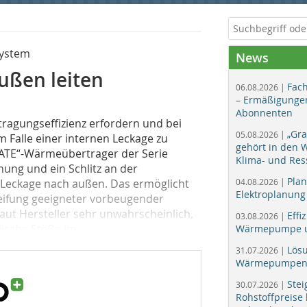
system
News
ußen leiten
Fac
06.08.2026 |
– Ermäßigungen
Abonnenten
agungseffizienz erfordern und bei
„Gr
05.08.2026 |
 Falle einer internen Leckage zu
gehört in den
PLATE“-Wärmeübertrager der Serie
Klima- und Res
ung und ein Schlitz an der
Plan
e Leckage nach außen. Das ermöglicht
04.08.2026 |
Elektroplanung
reifung geeigneter vorbeugender
aut Hersteller sehr unwahrscheinlich,
Effi
03.08.2026 |
ische Stöße im...
Wärmepumpe un
Lös
31.07.2026 |
Wärmepumpen f
Stei
30.07.2026 |
Rohstoffpreise