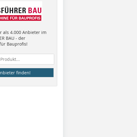
 als 4.000 Anbieter im
R BAU - der
ür Bauprofis!
nbieter finden!