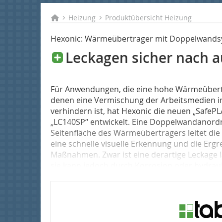
Heizung
Produktübersicht Heizung
Hexonic: Wärmeübertrager mit Doppelwand
Leckagen sicher nach a
Für Anwendungen, die eine ho­he Wärmeübertr
denen eine Vermischung der Arbeitsmedien im
verhindern ist, hat Hexonic die neuen „Safe
„LC140SP“ entwickelt. Eine Doppelwandanordn
Seitenfläche des Wärmeübertragers leitet di
eine schnelle visuelle Erkennung und die Erg
Maßnahmen. Zwar ist eine derartige Leckage l
sie kann jedoch durch Korrosion oder hydraul