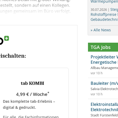
Wärmepumpen f
stellt, sondern auf einen Kollegen.
Stei
30.07.2026 |
ldungen gemeinsam im Büro verfolgt.
Rohstoffpreise
Gebäudetechni
» Alle News
TGA Jobs
eischalten:
Projektleite
Energetische
Allbau Manageme
vor 10 h
tab KOMBI
Bauleiter (m/
Salvia Elektrote
*
4,99 € / Woche
vor 10 h
Das komplette tab-Erlebnis –
Elektroinstal
digital & gedruckt.
Elektrotechni
Stadt Fürstenfel
Für alle, die Fachinformationen