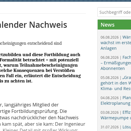
ehlender Nachweis
News
Wär
06.08.2026 |
wächst im erst
escheinigungen entscheidend sind
Anlagen
ortzubilden und diese Fortbildung auch
Fac
06.08.2026 |
Formalität betrachtet – mit potenziell
– Ermäßigungen
eigt, warum Teilnahmebescheinigungen
Abonnenten
welche Konsequenzen bei Verstößen
n Fall ein, erläutert die Entscheidung
„Gr
05.08.2026 |
s zu achten ist.
gehört in den
Klima- und Res
Plan
04.08.2026 |
Elektroplanung
, langjähriges Mitglied der
rtige Fortbildungsprüfung. Die
Effi
03.08.2026 |
etwas nachdrücklicher den Nachweis
Wärmepumpe un
n kam spät, aber sie kam: Der Ingenieur
Lös
31.07.2026 |
Kleines Detail mit großer Wirkung: