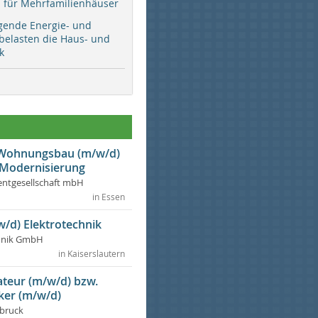
ür Mehrfamilienhäuser
gende Energie- und
 belasten die Haus- und
k
r Wohnungsbau (m/w/d)
 Modernisierung
ntgesellschaft mbH
in Essen
w/d) Elektrotechnik
chnik GmbH
in Kaiserslautern
lateur (m/w/d) bzw.
ker (m/w/d)
dbruck