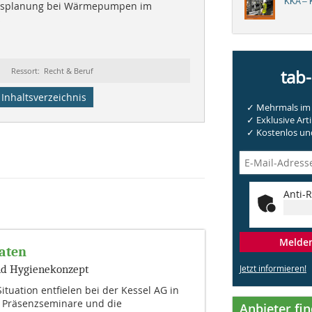
KKA – K
splanung bei Wärmepumpen im
s
Ressort: Recht & Beruf
tab
Inhaltsverzeichnis
✓ Mehrmals im 
✓ Exklusive Arti
✓ Kostenlos und
Anti-R
Melden 
aten
nd Hygienekonzept
Jetzt informieren!
ituation entfielen bei der Kessel AG in
e Präsenzseminare und die
Anbieter fi