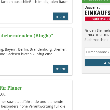
fanden ausschließlich im digitalen Raum
mehr
Finden Sie mehr
EINKAUFSFÜHRE
gabeberatenden (BIngK)"
Suchmaschine f
, Bayern, Berlin, Brandenburg, Bremen,
und Sachsen bieten künftig eine
A
mehr
für Planer
VQST
laner sowie ausführende und planende
ne besonders hohe Verantwortung für die