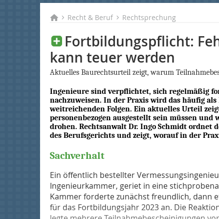
Recht & Beruf
Rechtsprechung
Fortbildungspflicht: F
kann teuer werden
Aktuelles Baurechtsurteil zeigt, warum Teilnahme­b
Ingenieure sind verpflichtet, sich regelmäßig f
nachzuweisen. In der Praxis wird das häufig als 
weitreichenden Folgen. Ein aktuelles Urteil z
personenbezogen ausgestellt sein müssen und 
drohen. Rechtsanwalt Dr. Ingo Schmidt ordnet de
des Berufsgerichts und zeigt, worauf in der Praxi
Sachverhalt
Ein öffentlich bestellter Vermessungsingenieur
Ingenieurkammer, geriet in eine stichprobena
Kammer forderte zunächst freundlich, dann 
für das Fortbildungsjahr 2023 an. Die Reaktio
legte mehrere Teilnahmebescheinigungen vor. 