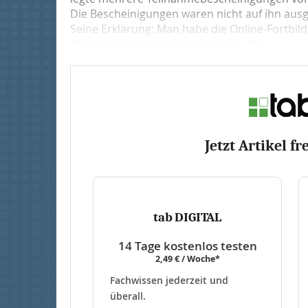
Die Bescheinigungen waren nicht auf ihn ausge
Seine Erklärung: Man habe die Online-Fortbi
Der Kollege könne das bestätigen. Die...
Jetzt Artikel fr
tab DIGITAL
14 Tage kostenlos testen
2,49 € / Woche*
Fachwissen jederzeit und
überall.