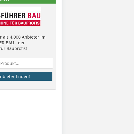
 als 4.000 Anbieter im
R BAU - der
ür Bauprofis!
nbieter finden!