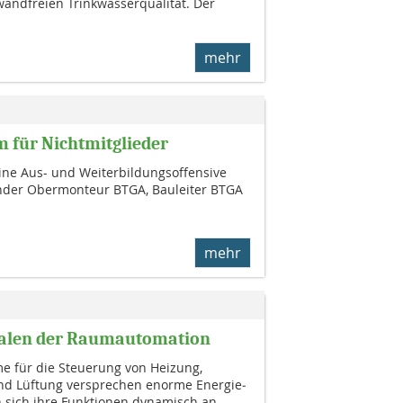
wandfreien Trinkwasserqualität. Der
mehr
 für Nichtmitglieder
ine Aus- und Weiterbildungsoffensive
nder Obermonteur BTGA, Bauleiter BTGA
mehr
tialen der Raumautomation
 für die Steuerung von Heizung,
d Lüftung ver­sprechen enorme Energie­
 sich ihre Funktionen dynamisch an...