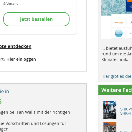
& Versand
Jetzt bestellen
ote entdecken
... bietet ausf
rund um die An
rt?
Hier einloggen
Klimatechnik.
Hier gibt es di
Weitere Fa
e in
6
SHK Pro
en bei Fan Walls mit der richtigen
SHK-H
ue Vorschriften und Lösungen für
ngen