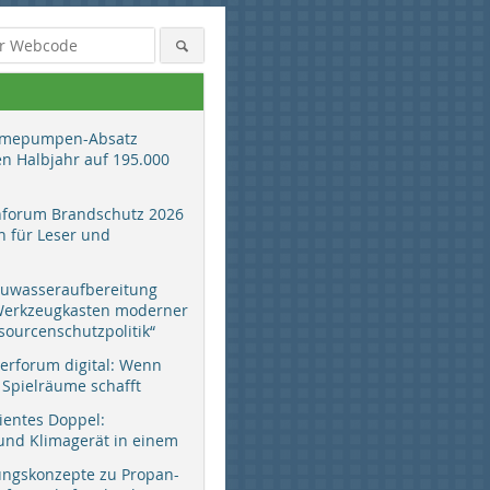
mepumpen-Absatz
en Halbjahr auf 195.000
hforum Brandschutz 2026
 für Leser und
auwasseraufbereitung
 Werkzeugkasten moderner
sourcenschutzpolitik“
erforum digital: Wenn
 Spielräume schafft
zientes Doppel:
d Klimagerät in einem
ungskonzepte zu Propan-