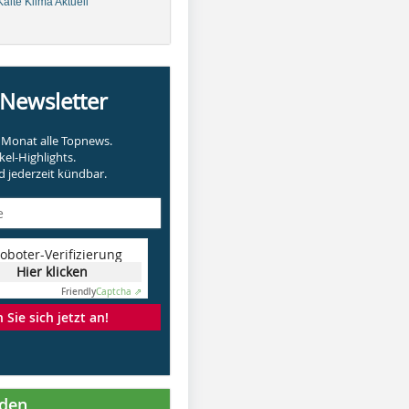
älte Klima Aktuell
-Newsletter
Monat alle Topnews.
kel-Highlights.
 jederzeit kündbar.
oboter-Verifizierung
Hier klicken
Friendly
Captcha ⇗
Sie sich jetzt an!
nden