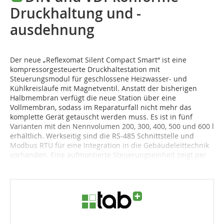
Druckhaltung und -
ausdehnung
Der neue „Reflexomat Silent Compact Smart“ ist eine
kompressorgesteuerte Druckhaltestation mit
Steuerungsmodul für geschlossene Heizwasser- und
Kühlkreisläufe mit Magnetventil. Anstatt der bisherigen
Halbmembran verfügt die neue Station über eine
Vollmembran, sodass im Reparaturfall nicht mehr das
komplette Gerät getauscht werden muss. Es ist in fünf
Varianten mit den Nennvolumen 200, 300, 400, 500 und 600 l
erhältlich. Werkseitig sind die RS-485 Schnittstelle und
Modbus RTU für eine Integration in die Gebäudeleittechnik
vorhanden. Eine aufmontierte Steuerungseinheit zeigt per
Display an,...